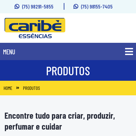
(75) 98291-5855
(75) 98155-7405
MENU
PRODUTOS
PRODUTOS
SOBRE
HOME
PRODUTOS
FALE CONOSCO
Encontre tudo para criar, produzir,
perfumar e cuidar