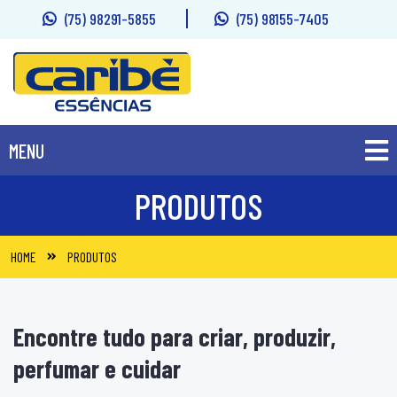
(75) 98291-5855
(75) 98155-7405
MENU
PRODUTOS
PRODUTOS
SOBRE
HOME
PRODUTOS
FALE CONOSCO
Encontre tudo para criar, produzir,
perfumar e cuidar