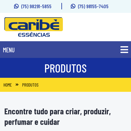
(75) 98291-5855
(75) 98155-7405
MENU
PRODUTOS
PRODUTOS
SOBRE
HOME
PRODUTOS
FALE CONOSCO
Encontre tudo para criar, produzir,
perfumar e cuidar