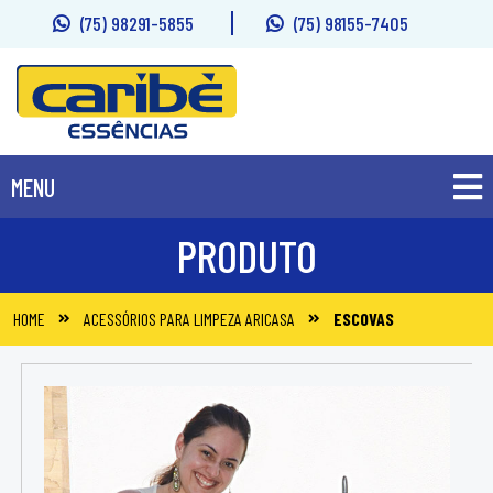
(75) 98291-5855
(75) 98155-7405
MENU
PRODUTOS
PRODUTO
SOBRE
HOME
ACESSÓRIOS PARA LIMPEZA ARICASA
ESCOVAS
FALE CONOSCO